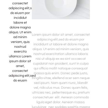
consectet
adipiscing elit,sed
do eiusm por
incididut
labore et
dolore magna
aliqua. Ut enim
Lorem ipsum dolor sit amet, consectet
ad minim
adipiscing elit,sed do eiusm por
veniam, quis
incididunt ut labore et dolore magna
nostrud
aliqua. Ut enim ad minim veniam, quis
exercita
nostrud exercitation ullamco laboris
ullamco Lorem
nisi ut aliquip ex ea sint occaecat
ipsum dolor sit
cupidatat non proident, sunt in culpa
amet,
qui officia mollit natoque consequat
consectet
massa quis enim. Donec pede justo,
adipiscing elit,sed
fringilla vitae, eleifend acer sem neque
do eiusm
sed ipsum. Nam quam nunc, blandit
vel, ridiculus mus. Donec quam felis,
ultricies nec, pellentesque eu, pretium
consectetuer elit. Aenean commodo
ligula eget dolor. Aenean massa.
luculvinar, nec sodales sagittis magna