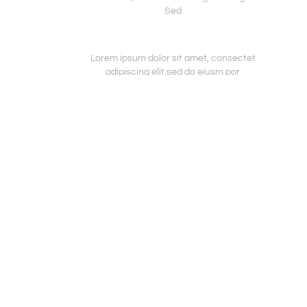
Sed
Lorem ipsum dolor sit amet, consectet
adipiscing elit,sed do eiusm por
incididunt ut labore et dolore magna
aliqua. Ut enim ad minim veniam, quis
nostrud exercitation ullamco laboris
nisi ut aliquip ex ea sint occaecat
cupidatat non proident, sunt in culpa
qui officia mollit natoque consequat
SHARE
massa quis enim. Donec pede justo,
fringilla vitae
Lorem ipsum dolor sit amet, consectet
adipiscing elit,sed do eiusm por
incididunt ut labore et dolore magna
aliqua. Ut enim ad minim veniam, quis
nostrud exercitation ullamco laboris